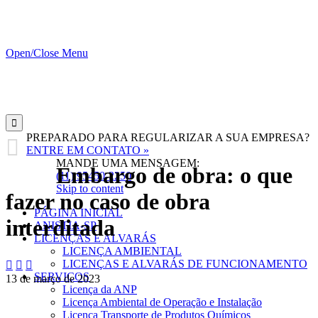
Open/Close Menu

PREPARADO PARA REGULARIZAR A SUA EMPRESA?

ENTRE EM CONTATO »
MANDE UMA MENSAGEM:
Embargo de obra: o que
(11) 95450-2250
Skip to content
fazer no caso de obra
PÁGINA INICIAL
interditada
ANISTIA-SP
LICENÇAS E ALVARÁS
LICENÇA AMBIENTAL
LICENÇAS E ALVARÁS DE FUNCIONAMENTO



SERVIÇOS
13 de março de 2023
Licença da ANP
Licença Ambiental de Operação e Instalação
Licença Transporte de Produtos Químicos