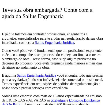
Teve sua obra embargada? Conte com a
ajuda da Sallus Engenharia
E já que falamos em contratar profissionais, engenheiros e
arquitetos, especializados para te ajudar na regularização da sua obra
interditada, conheça a
Sallus Engenharia Jurídica
.
Como você pôde ver, é fundamental que um profissional experiente
e técnico acompanhe o seu processo do começo ao fim, caso ocorra
o embargo de obra. Dessa forma, caso surja algum problema no
decorrer do processo, você evita prejuízos ainda maiores e mais dias
de atraso no andamento da obra.
E aqui na
Sallus Engenharia Jurídica
você encontra tudo que precisa
para a regularização do seu imóvel, seja ele comercial ou residencial.
Temos experiência em requisições de pedidos de regulamentação e
nosso foco é prestar serviços com excelência.
Somos uma empresa com mais de 15 anos especializada na emissão
de LICENÇAS e ALVARÁS na
Prefeitura
e
Corpo de Bombeiros
de São Paulo
. Já emitimos mais de 2.700 licenças e alvarás.