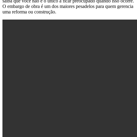
saiba que você não é o único a ficar preocupado quando isso ocorre.
O embargo de obra é um dos maiores pesadelos para quem gerencia
uma reforma ou construção.