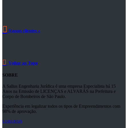

Nossos clientes »

Voltar ao Topo
SOBRE
A Sallus Engenharia Jurídica é uma empresa Especialista há 15
Anos na Emissão de LICENÇAS e ALVARÁS na Prefeitura e
Corpo de Bombeiros de São Paulo.
Experiência em legalizar todos os tipos de Empreendimentos com
98% de aprovação.
SAIBA MAIS