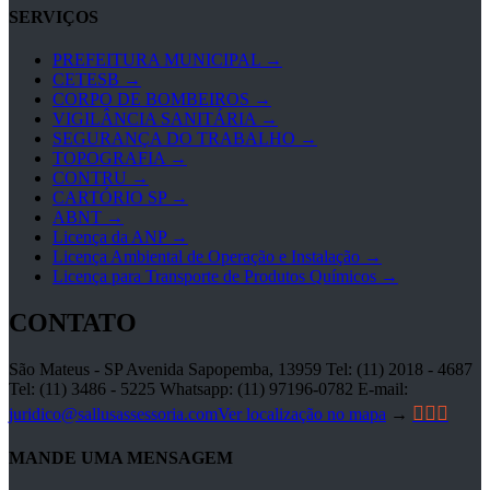
SERVIÇOS
PREFEITURA MUNICIPAL →
CETESB →
CORPO DE BOMBEIROS →
VIGILÂNCIA SANITÁRIA →
SEGURANÇA DO TRABALHO →
TOPOGRAFIA →
CONTRU →
CARTÓRIO SP →
ABNT →
Licença da ANP →
Licença Ambiental de Operação e Instalação →
Licença para Transporte de Produtos Químicos →
CONTATO
São Mateus - SP Avenida Sapopemba, 13959 Tel: (11) 2018 - 4687
Tel: (11) 3486 - 5225 Whatsapp: (11) 97196-0782 E-mail:



juridico@sallusassessoria.com
Ver localização no mapa
→
MANDE UMA MENSAGEM