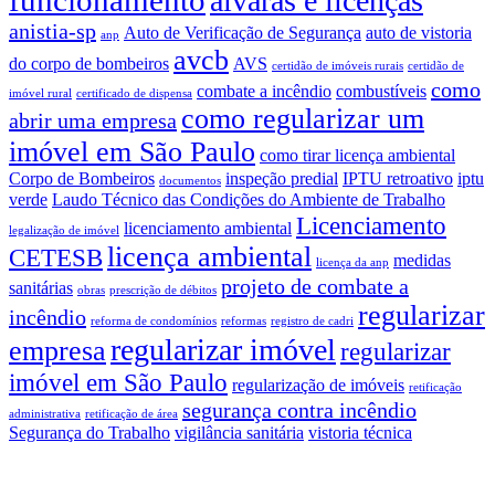
alvarás e licenças
anistia-sp
Auto de Verificação de Segurança
auto de vistoria
anp
avcb
do corpo de bombeiros
AVS
certidão de imóveis rurais
certidão de
como
combate a incêndio
combustíveis
imóvel rural
certificado de dispensa
como regularizar um
abrir uma empresa
imóvel em São Paulo
como tirar licença ambiental
Corpo de Bombeiros
inspeção predial
IPTU retroativo
iptu
documentos
verde
Laudo Técnico das Condições do Ambiente de Trabalho
Licenciamento
licenciamento ambiental
legalização de imóvel
licença ambiental
CETESB
medidas
licença da anp
projeto de combate a
sanitárias
obras
prescrição de débitos
regularizar
incêndio
reforma de condomínios
reformas
registro de cadri
regularizar imóvel
empresa
regularizar
imóvel em São Paulo
regularização de imóveis
retificação
segurança contra incêndio
administrativa
retificação de área
Segurança do Trabalho
vigilância sanitária
vistoria técnica