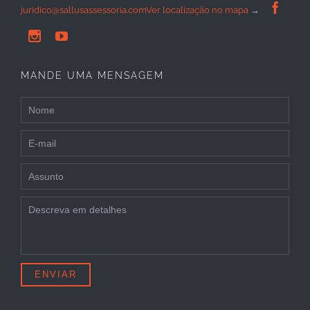

juridico@sallusassessoria.com
Ver localização no mapa
→


MANDE UMA MENSAGEM