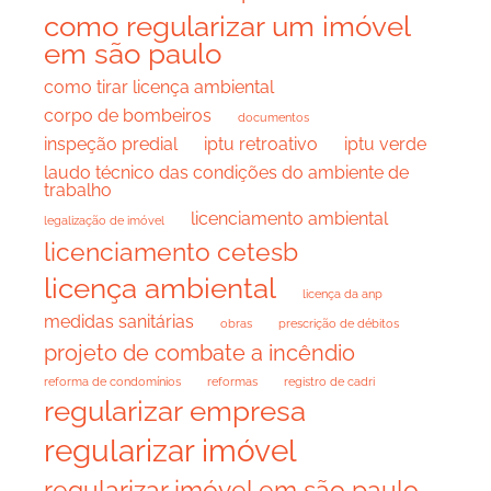
como regularizar um imóvel
em são paulo
como tirar licença ambiental
corpo de bombeiros
documentos
inspeção predial
iptu retroativo
iptu verde
laudo técnico das condições do ambiente de
trabalho
licenciamento ambiental
legalização de imóvel
licenciamento cetesb
licença ambiental
licença da anp
medidas sanitárias
obras
prescrição de débitos
projeto de combate a incêndio
reforma de condomínios
reformas
registro de cadri
regularizar empresa
regularizar imóvel
regularizar imóvel em são paulo