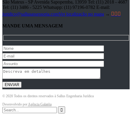
São Mateus - SP Avenida Sapopemba, 13959 Tel: (11) 2018 - 4687
Tel: (11) 3486 - 5225 Whatsapp: (11) 97196-0782 E-mail:



juridico@sallusassessoria.com
Ver localização no mapa
→
MANDE UMA MENSAGEM
© 2020 Todos os direitos reservados à
Sallus Engenharia Jurídica
Desenvolvido por
Agência Galatéia
