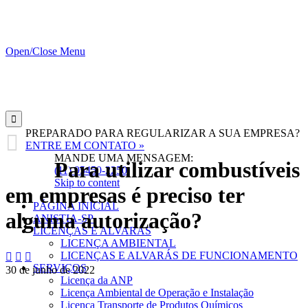
Open/Close Menu

PREPARADO PARA REGULARIZAR A SUA EMPRESA?

ENTRE EM CONTATO »
MANDE UMA MENSAGEM:
Para utilizar combustíveis
(11) 95450-2250
Skip to content
em empresas é preciso ter
PÁGINA INICIAL
alguma autorização?
ANISTIA-SP
LICENÇAS E ALVARÁS
LICENÇA AMBIENTAL
LICENÇAS E ALVARÁS DE FUNCIONAMENTO



SERVIÇOS
30 de junho de 2022
Licença da ANP
Licença Ambiental de Operação e Instalação
Licença Transporte de Produtos Químicos