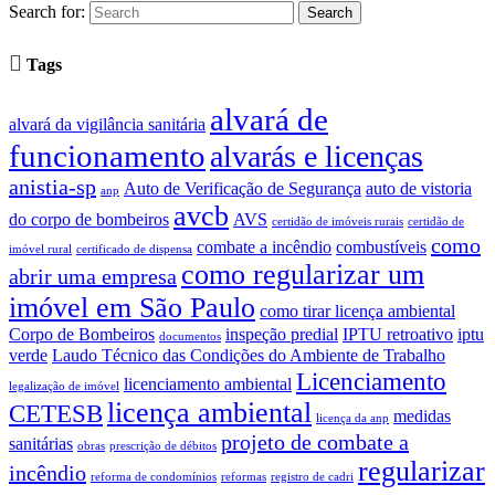
Search for:

Tags
alvará de
alvará da vigilância sanitária
funcionamento
alvarás e licenças
anistia-sp
Auto de Verificação de Segurança
auto de vistoria
anp
avcb
do corpo de bombeiros
AVS
certidão de imóveis rurais
certidão de
como
combate a incêndio
combustíveis
imóvel rural
certificado de dispensa
como regularizar um
abrir uma empresa
imóvel em São Paulo
como tirar licença ambiental
Corpo de Bombeiros
inspeção predial
IPTU retroativo
iptu
documentos
verde
Laudo Técnico das Condições do Ambiente de Trabalho
Licenciamento
licenciamento ambiental
legalização de imóvel
licença ambiental
CETESB
medidas
licença da anp
projeto de combate a
sanitárias
obras
prescrição de débitos
regularizar
incêndio
reforma de condomínios
reformas
registro de cadri