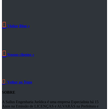

Visitar Blog »

Nossos clientes »

Voltar ao Topo
SOBRE
A Sallus Engenharia Jurídica é uma empresa Especialista há 15
Anos na Emissão de LICENÇAS e ALVARÁS na Prefeitura e