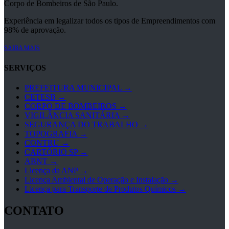
Corpo de Bombeiros de São Paulo.
Experiência em legalizar todos os tipos de Empreendimentos com
98% de aprovação.
SAIBA MAIS
SERVIÇOS
PREFEITURA MUNICIPAL →
CETESB →
CORPO DE BOMBEIROS →
VIGILÂNCIA SANITÁRIA →
SEGURANÇA DO TRABALHO →
TOPOGRAFIA →
CONTRU →
CARTÓRIO SP →
ABNT →
Licença da ANP →
Licença Ambiental de Operação e Instalação →
Licença para Transporte de Produtos Químicos →
CONTATO