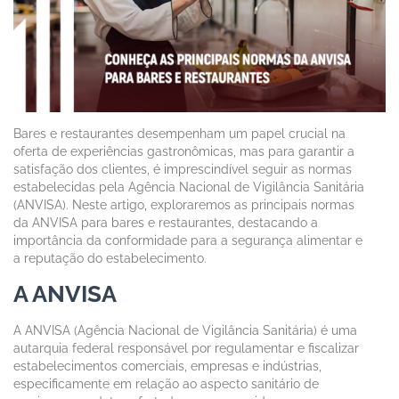
Bares e restaurantes desempenham um papel crucial na
oferta de experiências gastronômicas, mas para garantir a
satisfação dos clientes, é imprescindível seguir as normas
estabelecidas pela Agência Nacional de Vigilância Sanitária
(ANVISA). Neste artigo, exploraremos as principais normas
da ANVISA para bares e restaurantes, destacando a
importância da conformidade para a segurança alimentar e
a reputação do estabelecimento.
A ANVISA
A ANVISA (Agência Nacional de Vigilância Sanitária) é uma
autarquia federal responsável por regulamentar e fiscalizar
estabelecimentos comerciais, empresas e indústrias,
especificamente em relação ao aspecto sanitário de