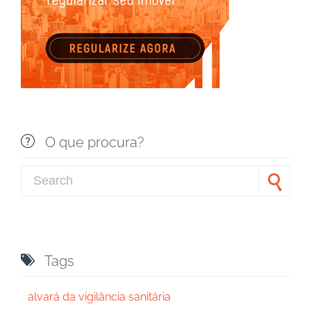

O que procura?
Search for:

Tags
alvará da vigilância sanitária