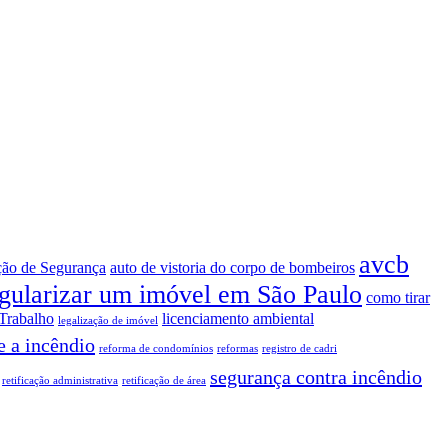
avcb
ção de Segurança
auto de vistoria do corpo de bombeiros
gularizar um imóvel em São Paulo
como tirar
Trabalho
licenciamento ambiental
legalização de imóvel
e a incêndio
reforma de condomínios
reformas
registro de cadri
segurança contra incêndio
retificação administrativa
retificação de área