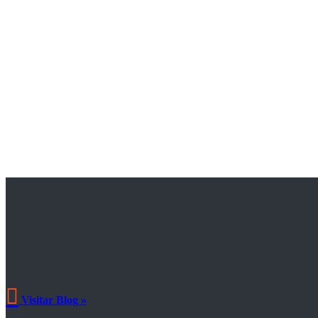

Visitar Blog »