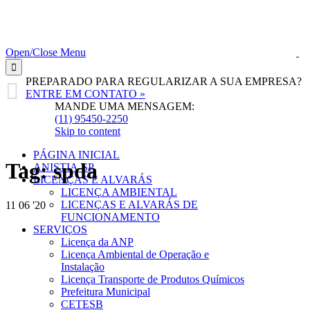
Open/Close Menu

PREPARADO PARA REGULARIZAR A SUA EMPRESA?

ENTRE EM CONTATO »
MANDE UMA MENSAGEM:
(11) 95450-2250
Skip to content
PÁGINA INICIAL
Tag:
spda
ANISTIA-SP
LICENÇAS E ALVARÁS
LICENÇA AMBIENTAL
LICENÇAS E ALVARÁS DE
11
06 '20
FUNCIONAMENTO
SERVIÇOS
Licença da ANP
Licença Ambiental de Operação e
Instalação
Licença Transporte de Produtos Químicos
Prefeitura Municipal
CETESB