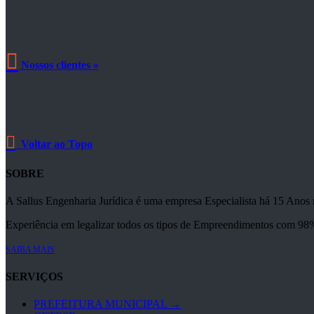

Nossos clientes »

Voltar ao Topo
SOBRE
A Sallus Engenharia Jurídica é uma empresa Especialista há 15 A
Experiência em legalizar todos os tipos de Empreendimentos com 98
SAIBA MAIS
SERVIÇOS
PREFEITURA MUNICIPAL →