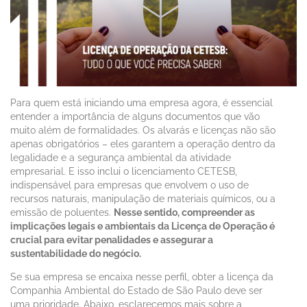
Para quem está iniciando uma empresa agora, é essencial
entender a importância de alguns documentos que vão
muito além de formalidades. Os alvarás e licenças não são
apenas obrigatórios – eles garantem a operação dentro da
legalidade e a segurança ambiental da atividade
empresarial. E isso inclui o licenciamento CETESB,
indispensável para empresas que envolvem o uso de
recursos naturais, manipulação de materiais químicos, ou a
emissão de poluentes.
Nesse sentido, compreender as
implicações legais e ambientais da Licença de Operação é
crucial para evitar penalidades e assegurar a
sustentabilidade do negócio.
Se sua empresa se encaixa nesse perfil, obter a licença da
Companhia Ambiental do Estado de São Paulo deve ser
uma prioridade. Abaixo, esclarecemos mais sobre a