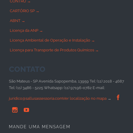
CONTRU →
CARTÓRIO SP →
ABNT →
Licença da ANP →
Licença Ambiental de Operação e Instalação →
Licença para Transporte de Produtos Químicos →
CONTATO
São Mateus - SP Avenida Sapopemba, 13959 Tel: (11) 2018 - 4687
Tel: (11) 3486 - 5225 Whatsapp: (11) 97196-0782 E-mail:

juridico@sallusassessoria.com
Ver localização no mapa
→


MANDE UMA MENSAGEM