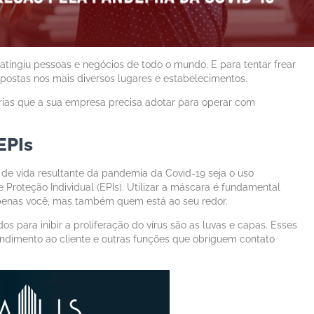
atingiu pessoas e negócios de todo o mundo. E para tentar frear
impostas nos mais diversos lugares e estabelecimentos.
tárias que a sua empresa precisa adotar para operar com
EPIs
de vida resultante da pandemia da Covid-19 seja o uso
Proteção Individual (EPIs). Utilizar a máscara é fundamental
apenas você, mas também quem está ao seu redor.
 para inibir a proliferação do vírus são as luvas e capas. Esses
dimento ao cliente e outras funções que obriguem contato