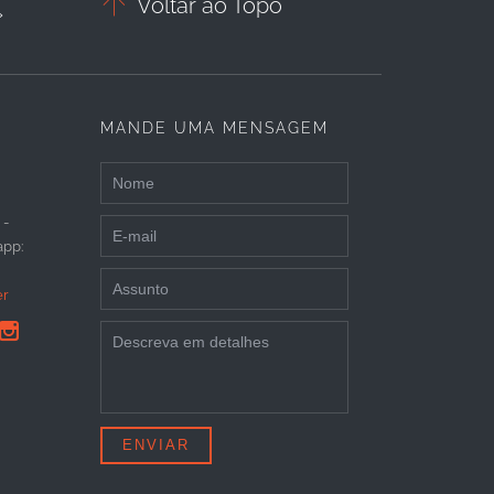

Voltar ao Topo
»
MANDE UMA MENSAGEM
 -
app:
er
