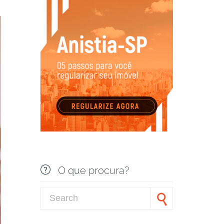

O que procura?
Search for: