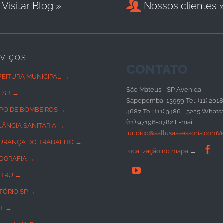

Visitar Blog »
Nossos clientes 
RVIÇOS
CONTATO
FEITURA MUNICIPAL →
São Mateus - SP Avenida
ESB →
Sapopemba, 13959 Tel: (11) 2018
PO DE BOMBEIROS →
4687 Tel: (11) 3486 - 5225 Whats
(11) 97196-0782 E-mail:
ILÂNCIA SANITÁRIA →
juridico@sallusassessoria.com
V
URANÇA DO TRABALHO →

localização no mapa
→
OGRAFIA →

TRU →
TÓRIO SP →
T →