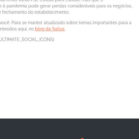
 à pandemia pode gerar perdas consideráveis para os negócios,
 e fechamento do estabelecimento.
você. Para se manter atualizado sobre temas importantes para a
nteúdos aqui, no
blog da Sallus
.
ULTIMATE_SOCIAL_ICONS]