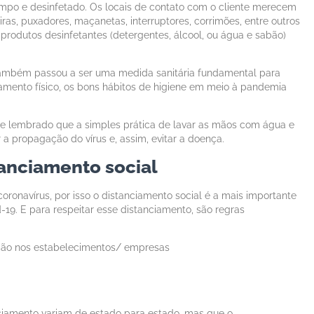
mpo e desinfetado. Os locais de contato com o cliente merecem
ras, puxadores, maçanetas, interruptores, corrimões, entre outros
produtos desinfetantes (detergentes, álcool, ou água e sabão)
 também passou a ser uma medida sanitária fundamental para
amento físico, os bons hábitos de higiene em meio à pandemia
e lembrado que a simples prática de lavar as mãos com água e
a propagação do vírus e, assim, evitar a doença.
tanciamento social
coronavírus, por isso o distanciamento social é a mais importante
-19. E para respeitar esse distanciamento, são regras
ção nos estabelecimentos/ empresas
nciamento variam de estado para estado, mas que o