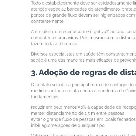
Todo o estabelecimento deve ser cuidadosamente li
atenção especial: bancadas de atendimento, pratelei
pontos de grande fluxo devem ser higienizados com 
constantemente.
Além disso, oferecer álcool em gel 70% ao público
combater o coronavírus. Pois mesmo com o distanci
fazem toda a diferença.
Diversos especialistas em saúde têm constantement
sabão é uma das maneiras mais eficazes de prevenir 
3. Adoção de regras de dis
O contato social é a principal forma de contágio do 
medida sanitária na luta contra a pandemia da Covid
fundamentais:
reduzir em pelo menos 50% a capacidade de recep
manter distanciamento de 1,5 m entre pessoas
evitar o grande fluxo de pessoas em locais fechados
inibir aglomerações de qualquer tipo.
Vale ressaltar que as regras de quarentena e dista