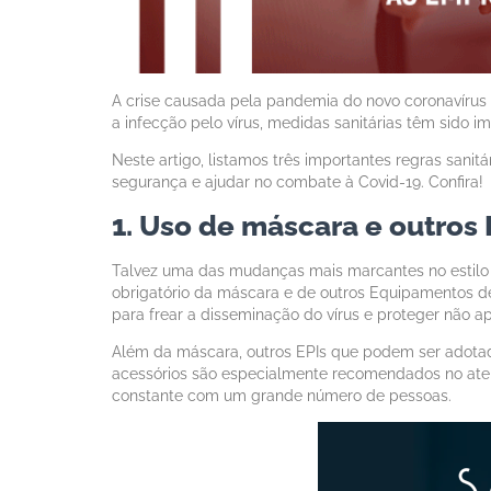
A crise causada pela pandemia do novo coronavírus 
a infecção pelo vírus, medidas sanitárias têm sido 
Neste artigo, listamos três importantes regras sani
segurança e ajudar no combate à Covid-19. Confira!
1. Uso de máscara e outros 
Talvez uma das mudanças mais marcantes no estilo 
obrigatório da máscara e de outros Equipamentos de 
para frear a disseminação do vírus e proteger não 
Além da máscara, outros EPIs que podem ser adotados
acessórios são especialmente recomendados no aten
constante com um grande número de pessoas.