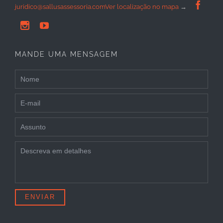

juridico@sallusassessoria.com
Ver localização no mapa
→


MANDE UMA MENSAGEM